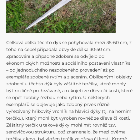
Celková délka těchto dýk se pohybovala mezi 35-60 cm, z
toho na čepel připadala obvykle délka 30-50 cm.
Zpracování a případné zdobení se odvíjelo od
ekonomických možností a sociálního postavení vlastníka
– od jednoduchého nezdobeného provedení až po
exempláře zdobené rytím a zlacením. Oblíbenými objekty
zdobení u těchto dýk byly záštitné terčíky, které mohly
být rozličně prořezávané, a rukojeti ze dřeva či kosti, které
se opět zdobily řezbou nebo rytím. U některých
exemplářů se objevuje jako zdobný prvek různě
vyřezávaný hřibovitý vrchlík na hlavici dýky (tj. na horním
terčíku), který mohl být vyroben rovněž ze dřeva či kosti.
Záštitný terčík u takové dýky mohl mít rovněž tzv.
sendvičovou strukturu, což znamenalo, že mezi dvěma
terčíky z kovu byl vložen terčík ze dřeva či kosti. Kromě