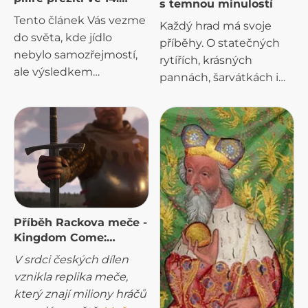
s temnou minulostí
století
Tento článek Vás vezme
Každý hrad má svoje
do světa, kde jídlo
příběhy. O statečných
nebylo samozřejmostí,
rytířích, krásných
ale výsledkem
pannách, šarvátkách i
dovedností, síly a často i
korunovacích. Jenže
odvahy riskovat.
pod těmi vyprávěními
Podíváme se na tři
často leží jiná vrstva.
základní pilíře
Temnější. Ta, kterou se
středověkého přežití:
kdysi nesmělo říkat
lov, chléb a pivo. Tři věci,
nahlas. Místa, kde lidé
které mohly
trpěli. Umírali. Mizeli.
rozhodnout, jestli bude
Příběh Rackova meče -
rytíř po bitvě hodovat
Kingdom Come:
nebo hladovět.
Deliverance
V srdci českých dílen
vznikla replika meče,
který znají miliony hráčů