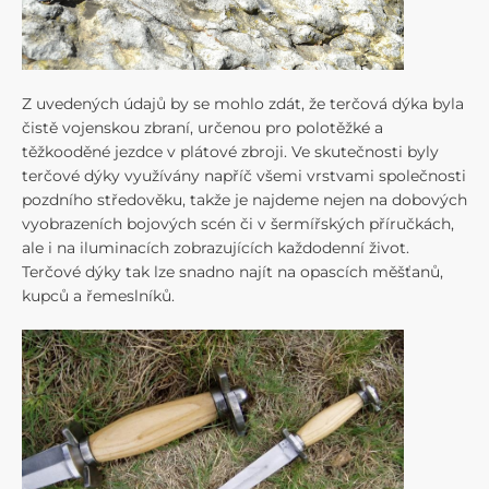
Z uvedených údajů by se mohlo zdát, že terčová dýka byla
čistě vojenskou zbraní, určenou pro polotěžké a
těžkooděné jezdce v plátové zbroji. Ve skutečnosti byly
terčové dýky využívány napříč všemi vrstvami společnosti
pozdního středověku, takže je najdeme nejen na dobových
vyobrazeních bojových scén či v šermířských příručkách,
ale i na iluminacích zobrazujících každodenní život.
Terčové dýky tak lze snadno najít na opascích měšťanů,
kupců a řemeslníků.