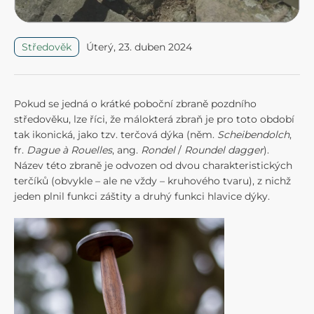
Úterý, 23. duben 2024
Středověk
Pokud se jedná o krátké poboční zbraně pozdního
středověku, lze říci, že málokterá zbraň je pro toto období
tak ikonická, jako tzv. terčová dýka (něm.
Scheibendolch
,
fr.
Dague à Rouelles
, ang.
Rondel
/
Roundel dagger
).
Název této zbraně je odvozen od dvou charakteristických
terčíků (obvykle – ale ne vždy – kruhového tvaru), z nichž
jeden plnil funkci záštity a druhý funkci hlavice dýky.