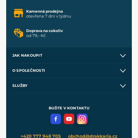
Kamenná prodejna
otevřena 7 dní v týdnu
Doprava na cokoliv
od 79,- Kč
JAK NAKOUPIT
Kontakt a prodejny
O SPOLEČNOSTI
Obchodní podmínky
O nás
SLUŽBY
Velkoobchod
Naše dílny
Nákup na splátky
Zakázková výroba
Pro média
Meče pro Kingdom Come
BUĎTE V KONTAKTU
Volná místa
Filmový merch
Blog
+420 777 948 705
obchod@drakkaria.cz