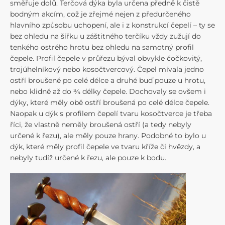
směřuje dolů. Terčová dýka byla určena předně k čistě
bodným akcím, což je zřejmé nejen z předurčeného
hlavního způsobu uchopení, ale i z konstrukcí čepelí – ty se
bez ohledu na šířku u záštitného terčíku vždy zužují do
tenkého ostrého hrotu bez ohledu na samotný profil
čepele. Profil čepele v průřezu býval obvykle čočkovitý,
trojúhelníkový nebo kosočtvercový. Čepel mívala jedno
ostří broušené po celé délce a druhé buď pouze u hrotu,
nebo klidně až do ¾ délky čepele. Dochovaly se ovšem i
dýky, které měly obě ostří broušená po celé délce čepele.
Naopak u dýk s profilem čepelí tvaru kosočtverce je třeba
říci, že vlastně neměly broušená ostří (a tedy nebyly
určené k řezu), ale měly pouze hrany. Podobné to bylo u
dýk, které měly profil čepele ve tvaru kříže či hvězdy, a
nebyly tudíž určené k řezu, ale pouze k bodu.