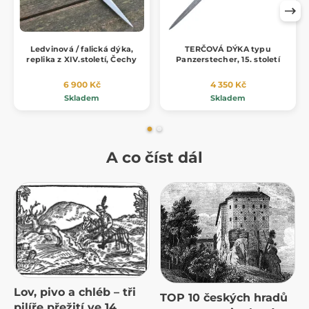
Ledvinová / falická dýka,
TERČOVÁ DÝKA typu
replika z XIV.století, Čechy
Panzerstecher, 15. století
6 900 Kč
4 350 Kč
Skladem
Skladem
A co číst dál
Lov, pivo a chléb – tři
TOP 10 českých hradů
pilíře přežití ve 14.