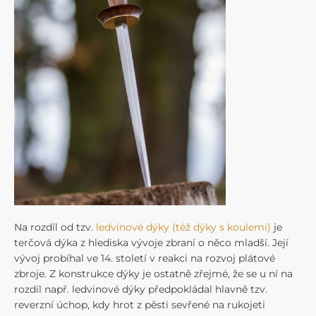
Na rozdíl od tzv.
ledvinové dýky (též dýky s koulemi)
je
terčová dýka z hlediska vývoje zbraní o něco mladší. Její
vývoj probíhal ve 14. století v reakci na rozvoj plátové
zbroje. Z konstrukce dýky je ostatně zřejmé, že se u ní na
rozdíl např. ledvinové dýky předpokládal hlavně tzv.
reverzní úchop, kdy hrot z pěsti sevřené na rukojeti